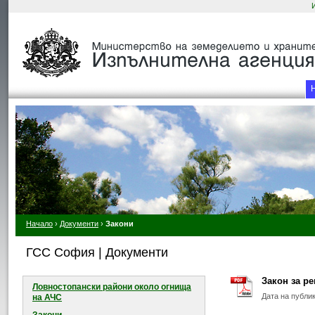
Начало
›
Документи
›
Закони
ГСС София | Документи
Закон за ре
Ловностопански райони около огнищa
Дата на публи
на АЧС