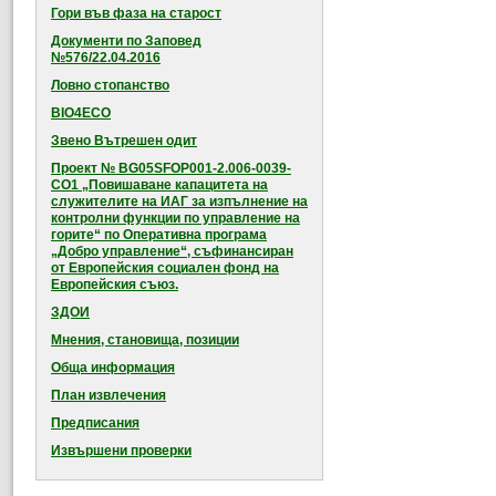
Гори във фаза на старост
Документи по Заповед
№576/22.04.2016
Ловно стопанство
BIO4ECO
Звено Вътрешен одит
Проект № BG05SFOP001-2.006-0039-
CO1 „Повишаване капацитета на
служителите на ИАГ за изпълнение на
контролни функции по управление на
горите“ по Оперативна програма
„Добро управление“, съфинансиран
от Европейския социален фонд на
Европейския съюз.
ЗДОИ
Мнения, становища, позиции
Обща информация
План извлечения
Предписания
Извършени проверки