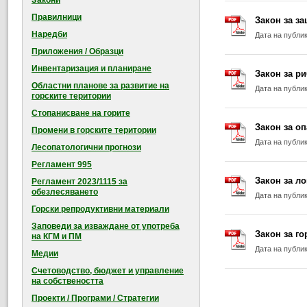
Закони
Правилници
Закон за з
Наредби
Дата на публи
Приложения / Образци
Инвентаризация и планиране
Закон за р
Областни планове за развитие на
Дата на публи
горските територии
Стопанисване на горите
Закон за оп
Промени в горските територии
Дата на публи
Лесопатологични прогнози
Регламент 995
Закон за ло
Регламент 2023/1115 за
обезлесяването
Дата на публи
Горски репродуктивни материали
Заповеди за изваждане от употреба
Закон за го
на КГМ и ПМ
Дата на публи
Медии
Счетоводство, бюджет и управление
на собствеността
Проекти / Програми / Стратегии