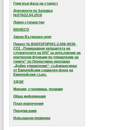
Гори във фаза на старост
Документи по Заповед
№576/22.04.2016
Ловно стопанство
BIO4ECO
Звено Вътрешен одит
Проект № BG05SFOP001-2.006-0039-
CO1 „Повишаване капацитета на
служителите на ИАГ за изпълнение на
контролни функции по управление на
горите“ по Оперативна програма
„Добро управление“, съфинансиран
от Европейския социален фонд на
Европейския съюз.
ЗДОИ
Мнения, становища, позиции
Обща информация
План извлечения
Предписания
Извършени проверки