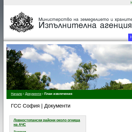
Начало
›
Документи
›
План извлечения
ГСС София | Документи
Ловностопански райони около огнищa
на АЧС