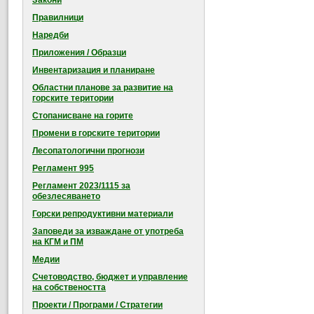
Закони
Правилници
Наредби
Приложения / Образци
Инвентаризация и планиране
Областни планове за развитие на
горските територии
Стопанисване на горите
Промени в горските територии
Лесопатологични прогнози
Регламент 995
Регламент 2023/1115 за
обезлесяването
Горски репродуктивни материали
Заповеди за изваждане от употреба
на КГМ и ПМ
Медии
Счетоводство, бюджет и управление
на собствеността
Проекти / Програми / Стратегии