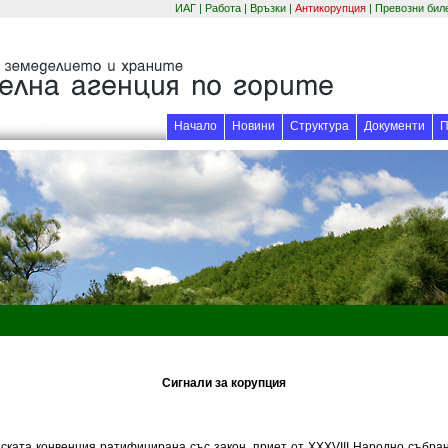
ИАГ
|
Работа
|
Връзки
|
Антикорупция
|
Превозни бил
Начало
Новини
Структура
Документи
П
Сигнали за корупция
а конвенция ратифицирана със закон, приет от ХХХVIII Народно събрание 