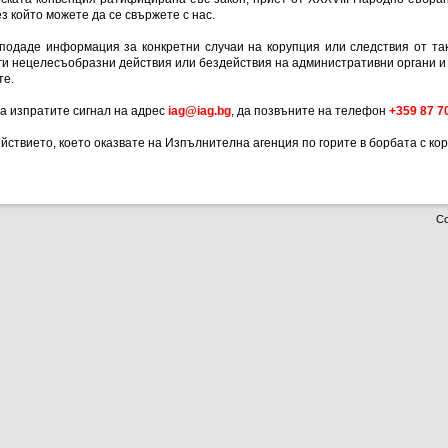
з който можете да се свържете с нас.
де информация за конкретни случаи на корупция или следствия от таки
ги нецелесъобразни действия или бездействия на административни органи и
те.
 изпратите сигнал на адрес
iag@iag.bg
, да позвъните на телефон
+359 87 7
ието, което оказвате на Изпълнителна агенция по горите в борбата с кору
Co